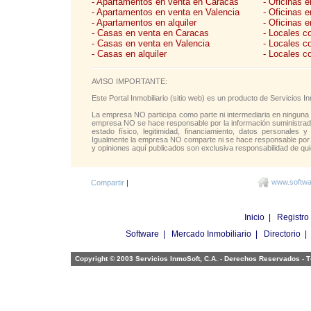
- Apartamentos en venta en Caracas
- Oficinas 
- Apartamentos en venta en Valencia
- Oficinas 
- Apartamentos en alquiler
- Oficinas e
- Casas en venta en Caracas
- Locales c
- Casas en venta en Valencia
- Locales c
- Casas en alquiler
- Locales c
AVISO IMPORTANTE:
Este Portal Inmobiliario (sitio web) es un producto de Servicios
La empresa NO participa como parte ni intermediaria en ninguna 
empresa NO se hace responsable por la información suministrada 
estado físico, legitimidad, financiamiento, datos personales y
Igualmente la empresa NO comparte ni se hace responsable por l
y opiniones aquí publicados son exclusiva responsabilidad de qui
www.softwar
Compartir
|
Inicio
|
Registro
Software
|
Mercado Inmobiliario
|
Directorio
Copyright © 2003 Servicios InmoSoft, C.A. - Derechos Reservados -
T