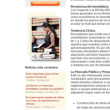
Publicar Inmueble
Revalorización Inmobiliaria
Con respecto a la REVALORIZ
<<
líneas generales es un térmi
ciclos económicos no favorab
en donde los precios de los 
escalar al nivel que tenían ant
Tendencia Cíclica
Recordemos que existe una te
inmobiliarios venezolanos, d
de 1 a 2 años de desacelerac
significa que nuestros ciclos
aproximadamente. Es por ello
mercado inmobiliario deben 
abarcando períodos mayores a
qué fase nos encontramos, y 
valorizando o más bien están
o estamos en uno de desvalor
Noticias más recientes:
La Plusvalía Pública y Priva
Guía urbanística para luchar
Este es otro interesante con
contra el Covid 19
nombrados, pero técnicamente
- Global / 26-May.-20
ciertos terrenos urbanos a ca
reglamentaciones urbanas rea
¿El Bitcoin y el mercado
inmobiliario crecerán en paralelo?
decir a causas extrínsecas a 
Estados Unidos / 26-May.-20
adquieren mayor valor en fun
El sorprendente estadio de fútbol
con torres de apartamentos y
Construcción de obras de
oficinas
Paises Bajos / 25-May.-20
de redes de servicios pú