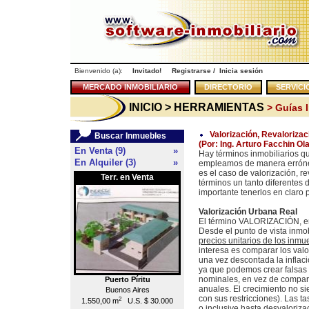
Bienvenido (a):
Invitado!
Registrarse
/
Inicia sesión
MERCADO INMOBILIARIO
DIRECTORIO
SERVICI
INICIO
> HERRAMIENTAS
> Guías I
Valorización, Revalorizac
Buscar Inmuebles
(Por: Ing. Arturo Facchin O
En Venta (9)
»
Hay términos inmobiliarios q
En Alquiler (3)
»
empleamos de manera errónea 
es el caso de valorización, r
Terr. en Venta
Local en Venta
<<
términos un tanto diferentes 
importante tenerlos en claro
Valorización Urbana Real
El término VALORIZACIÓN, en
Desde el punto de vista inmo
precios unitarios de los inmu
interesa es comparar los val
una vez descontada la infla
ya que podemos crear falsas 
nominales, en vez de compara
Puerto Píritu
Caracas
anuales. El crecimiento no si
Buenos Aires
Chacao
con sus restricciones). Las t
2
2
1.550,00 m
U.S. $ 30.000
55,00 m
U.S. $ 176.000
o inclusive hasta desvalorizac