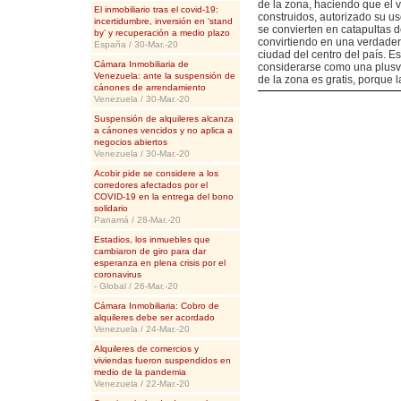
de la zona, haciendo que el v
El inmobiliario tras el covid-19:
construidos, autorizado su us
incertidumbre, inversión en ‘stand
se convierten en catapultas 
by’ y recuperación a medio plazo
convirtiendo en una verdader
España / 30-Mar.-20
ciudad del centro del país. 
Cámara Inmobiliaria de
considerarse como una plusval
Venezuela: ante la suspensión de
de la zona es gratis, porque 
cánones de arrendamiento
Venezuela / 30-Mar.-20
Suspensión de alquileres alcanza
a cánones vencidos y no aplica a
negocios abiertos
Venezuela / 30-Mar.-20
Acobir pide se considere a los
corredores afectados por el
COVID-19 en la entrega del bono
solidario
Panamá / 28-Mar.-20
Estadios, los inmuebles que
cambiaron de giro para dar
esperanza en plena crisis por el
coronavirus
- Global / 26-Mar.-20
Cámara Inmobiliaria: Cobro de
alquileres debe ser acordado
Venezuela / 24-Mar.-20
Alquileres de comercios y
viviendas fueron suspendidos en
medio de la pandemia
Venezuela / 22-Mar.-20