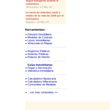
Seguir trabajando durante la
cuarentena
Venezuela / 17-Mar.-20
La venta de viviendas caerá a
niveles de la crisis de 2008 por el
coronavirus
España / 16-Mar.-20
Herramientas:
Glosario Inmobiliario
Modelos de Contrato
Leyes Inmobiliarias
Venezuela en Mapas
Registros Públicos
Notarías Públicas
Enlaces de Interés
Guías Inmobiliarias
Hogar y Decoración
Videoteca Inmobiliaria
Calculadora Hipotecaria
Calculadora Inflacionaria
Convertidor de Medidas
…ver más contenidos >>