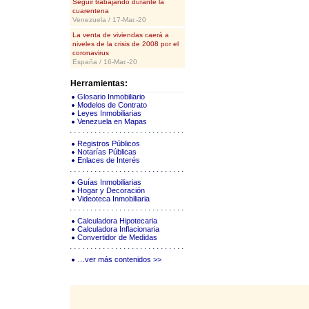
Seguir trabajando durante la
cuarentena
Venezuela / 17-Mar.-20
La venta de viviendas caerá a
niveles de la crisis de 2008 por el
coronavirus
España / 16-Mar.-20
Herramientas:
Glosario Inmobiliario
Modelos de Contrato
Leyes Inmobiliarias
Venezuela en Mapas
Registros Públicos
Notarías Públicas
Enlaces de Interés
Guías Inmobiliarias
Hogar y Decoración
Videoteca Inmobiliaria
Calculadora Hipotecaria
Calculadora Inflacionaria
Convertidor de Medidas
…ver más contenidos >>