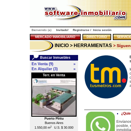
Bienvenido (a):
Invitado!
Registrarse
/
Inicia sesión
MERCADO INMOBILIARIO
DIRECTORIO
SERVICI
INICIO
> HERRAMIENTAS
> Sígue
Buscar Inmuebles
En Venta (9)
»
En Alquiler (3)
»
Terr. en Venta
Local en Venta
<<
¿Quie
Puerto Píritu
Caracas
Envíanos
Buenos Aires
Chacao
posible, 
2
2
1.550,00 m
U.S. $ 30.000
55,00 m
U.S. $ 176.000
inmobilia