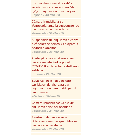
El inmobiliario tras el covid-19:
incertidumbre, inversión en ‘stand
by’ y recuperación a medio plazo
España / 30-Mar.-20
Cámara Inmobiliaria de
Venezuela: ante la suspensión de
cánones de arrendamiento
Venezuela / 30-Mar.-20
Suspensión de alquileres alcanza
a cánones vencidos y no aplica a
negocios abiertos
Venezuela / 30-Mar.-20
Acobir pide se considere a los
corredores afectados por el
COVID-19 en la entrega del bono
solidario
Panamá / 28-Mar.-20
Estadios, los inmuebles que
cambiaron de giro para dar
esperanza en plena crisis por el
coronavirus
- Global / 26-Mar.-20
Cámara Inmobiliaria: Cobro de
alquileres debe ser acordado
Venezuela / 24-Mar.-20
Alquileres de comercios y
viviendas fueron suspendidos en
medio de la pandemia
Venezuela / 22-Mar.-20