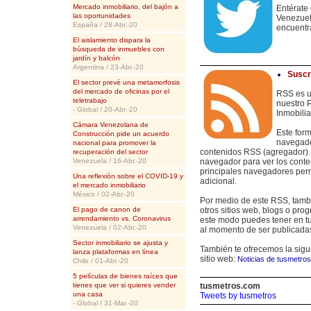
Mercado inmobiliario, del bajón a
Entérate 
las oportunidades
Venezuel
España / 28-Abr.-20
encuentra
El aislamiento dispara la
búsqueda de inmuebles con
jardín y balcón
Argentina / 23-Abr.-20
Suscr
El sector prevé una metamorfosis
del mercado de oficinas por el
RSS es u
teletrabajo
nuestro P
- Global / 20-Abr.-20
Inmobilia
Cámara Venezolana de
Este form
Construcción pide un acuerdo
navegador
nacional para promover la
contenidos RSS (agregador). A
recuperación del sector
Venezuela / 16-Abr.-20
navegador para ver los conte
principales navegadores perm
Una reflexión sobre el COVID-19 y
adicional.
el mercado inmobiliario
México / 02-Abr.-20
Por medio de este RSS, tambi
El pago de canon de
otros sitios web, blogs o pro
arrendamiento vs. Coronavirus
este modo puedes tener en tu s
Venezuela / 02-Abr.-20
al momento de ser publicada
Sector inmobiliario se ajusta y
También te ofrecemos la sigui
lanza plataformas en línea
sitio web:
Noticias de tusmetro
Chile / 01-Abr.-20
5 películas de bienes raíces que
tienes que ver si quieres vender
tusmetros.com
una casa
Tweets by tusmetros
- Global / 31-Mar.-20