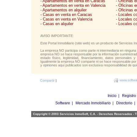
- Apartamentos en venta en Caracas
- Oficinas 
- Apartamentos en venta en Valencia
- Oficinas 
- Apartamentos en alquiler
- Oficinas e
- Casas en venta en Caracas
- Locales c
- Casas en venta en Valencia
- Locales c
- Casas en alquiler
- Locales c
AVISO IMPORTANTE:
Este Portal Inmobiliario (sitio web) es un producto de Servicios
La empresa NO participa como parte ni intermediaria en ninguna 
empresa NO se hace responsable por la información suministrada 
estado físico, legitimidad, financiamiento, datos personales y
Igualmente la empresa NO comparte ni se hace responsable por l
y opiniones aquí publicados son exclusiva responsabilidad de qui
www.softwar
Compartir
|
Inicio
|
Registro
Software
|
Mercado Inmobiliario
|
Directorio
Copyright © 2003 Servicios InmoSoft, C.A. - Derechos Reservados -
T