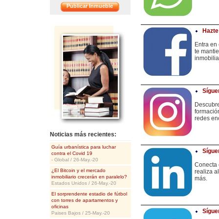
Publicar Inmueble
<<
Hazte
Entra en
te manti
inmobilia
Sígue
Descubre
formació
redes enc
Noticias más recientes:
Guía urbanística para luchar
Sígue
contra el Covid 19
- Global / 26-May.-20
Conecta 
¿El Bitcoin y el mercado
realiza 
inmobiliario crecerán en paralelo?
más.
Estados Unidos / 26-May.-20
El sorprendente estadio de fútbol
con torres de apartamentos y
oficinas
Sígue
Paises Bajos / 25-May.-20