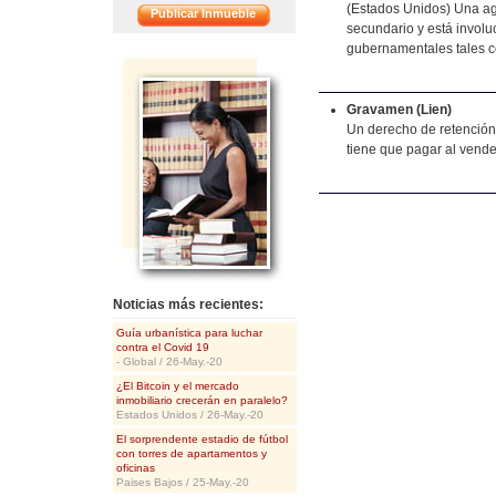
(Estados Unidos) Una ag
Publicar Inmueble
secundario y está involu
gubernamentales tales 
<<
Gravamen (Lien)
Un derecho de retención 
tiene que pagar al vende
Noticias más recientes:
Guía urbanística para luchar
contra el Covid 19
- Global / 26-May.-20
¿El Bitcoin y el mercado
inmobiliario crecerán en paralelo?
Estados Unidos / 26-May.-20
El sorprendente estadio de fútbol
con torres de apartamentos y
oficinas
Paises Bajos / 25-May.-20