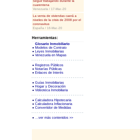
Seguir trabajando durante la
cuarentena
Venezuela / 17-Mar.-20
La venta de viviendas caerá a
niveles de la crisis de 2008 por el
coronavirus
España / 16-Mar.-20
Herramientas:
Glosario Inmobiliario
Modelos de Contrato
Leyes Inmobiliarias
Venezuela en Mapas
Registros Públicos
Notarías Públicas
Enlaces de Interés
Guías Inmobiliarias
Hogar y Decoración
Videoteca Inmobiliaria
Calculadora Hipotecaria
Calculadora Inflacionaria
Convertidor de Medidas
…ver más contenidos >>