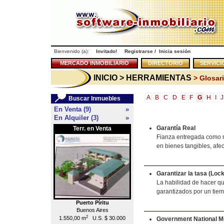
Bienvenido (a):
Invitado!
Registrarse
/
Inicia sesión
MERCADO INMOBILIARIO
DIRECTORIO
SERVICI
INICIO
> HERRAMIENTAS
> Glosari
A
B
C
D
E
F
G
H
I
J
Buscar Inmuebles
En Venta (9)
»
En Alquiler (3)
»
Garantía Real
Terr. en Venta
Local en Venta
<<
Fianza entregada como r
en bienes tangibles, afec
Garantizar la tasa (Lock
La habilidad de hacer qu
garantizados por un tiem
Puerto Píritu
Caracas
Buenos Aires
Chacao
2
2
1.550,00 m
U.S. $ 30.000
55,00 m
U.S. $ 176.000
Government National M