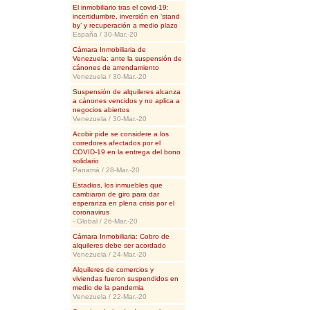
El inmobiliario tras el covid-19:
incertidumbre, inversión en ‘stand
by’ y recuperación a medio plazo
España / 30-Mar.-20
Cámara Inmobiliaria de
Venezuela: ante la suspensión de
cánones de arrendamiento
Venezuela / 30-Mar.-20
Suspensión de alquileres alcanza
a cánones vencidos y no aplica a
negocios abiertos
Venezuela / 30-Mar.-20
Acobir pide se considere a los
corredores afectados por el
COVID-19 en la entrega del bono
solidario
Panamá / 28-Mar.-20
Estadios, los inmuebles que
cambiaron de giro para dar
esperanza en plena crisis por el
coronavirus
- Global / 26-Mar.-20
Cámara Inmobiliaria: Cobro de
alquileres debe ser acordado
Venezuela / 24-Mar.-20
Alquileres de comercios y
viviendas fueron suspendidos en
medio de la pandemia
Venezuela / 22-Mar.-20