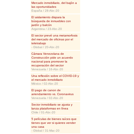
Mercado inmobiliario, del bajón a
las oportunidades
España / 28-Abr.-20
El aislamiento dispara la
búsqueda de inmuebles con
jardín y balcón
Argentina / 23-Abr.-20
El sector prevé una metamorfosis
del mercado de oficinas por el
teletrabajo
- Global / 20-Abr.-20
Cámara Venezolana de
Construcción pide un acuerdo
nacional para promover la
recuperación del sector
Venezuela / 16-Abr.-20
Una reflexión sobre el COVID-19 y
el mercado inmobiliario
México / 02-Abr.-20
El pago de canon de
arrendamiento vs. Coronavirus
Venezuela / 02-Abr.-20
Sector inmobiliario se ajusta y
lanza plataformas en línea
Chile / 01-Abr.-20
5 películas de bienes raíces que
tienes que ver si quieres vender
una casa
- Global / 31-Mar.-20