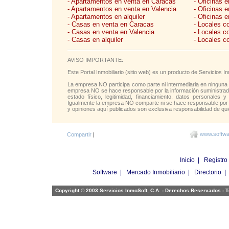
- Apartamentos en venta en Caracas
- Oficinas 
- Apartamentos en venta en Valencia
- Oficinas 
- Apartamentos en alquiler
- Oficinas e
- Casas en venta en Caracas
- Locales c
- Casas en venta en Valencia
- Locales c
- Casas en alquiler
- Locales c
AVISO IMPORTANTE:
Este Portal Inmobiliario (sitio web) es un producto de Servicios
La empresa NO participa como parte ni intermediaria en ninguna 
empresa NO se hace responsable por la información suministrada 
estado físico, legitimidad, financiamiento, datos personales y
Igualmente la empresa NO comparte ni se hace responsable por l
y opiniones aquí publicados son exclusiva responsabilidad de qui
www.softwar
Compartir
|
Inicio
|
Registro
Software
|
Mercado Inmobiliario
|
Directorio
Copyright © 2003 Servicios InmoSoft, C.A. - Derechos Reservados -
T