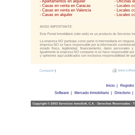
- Apartamentos en alquiler
- Oficinas e
- Casas en venta en Caracas
- Locales c
- Casas en venta en Valencia
- Locales c
- Casas en alquiler
- Locales c
AVISO IMPORTANTE:
Este Portal Inmobiliario (sitio web) es un producto de Servicios
La empresa NO participa como parte ni intermediaria en ninguna 
empresa NO se hace responsable por la información suministrada 
estado físico, legitimidad, financiamiento, datos personales y
Igualmente la empresa NO comparte ni se hace responsable por l
y opiniones aquí publicados son exclusiva responsabilidad de qui
www.softwar
Compartir
|
Inicio
|
Registro
Software
|
Mercado Inmobiliario
|
Directorio
Copyright © 2003 Servicios InmoSoft, C.A. - Derechos Reservados -
T