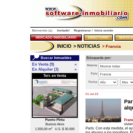
Bienvenido (a):
Invitado!
Registrarse
/
Inicia sesión
MERCADO INMOBILIARIO
DIRECTORIO
SERVICI
INICIO
> NOTICIAS
> Francia
Buscar Inmuebles
Búsqueda por:
En Venta (9)
»
Materia:
En Alquiler (3)
»
País:
Terr. en Venta
Local en Venta
<<
Fecha:
01-Jul-19
Par
alq
Puerto Píritu
Caracas
Fran
vivie
Buenos Aires
Chacao
París. Con esta medida, el a
2
2
1.550,00 m
U.S. $ 30.000
55,00 m
U.S. $ 176.000
los abusos a los inquilinos. E