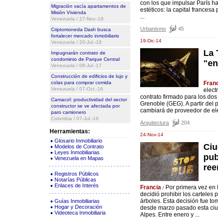
con los que impulsar París ha
Migración vacía apartamentos de
estéticos: la capital france
Misión Vivienda
...
Venezuela / 27-Nov.-18
Urbanismo
45
Criptomoneda Dash busca
fortalecer mercado inmobiliario
19-Dic-14
Venezuela / 20-Jul.-18
La 
Impugnarán contrato de
condominio de Parque Central
"en
Venezuela / 08-Jul.-17
Construcción de edificios de lujo y
colas para comprar comida
Fran
Venezuela / 07-Oct.-16
elect
contrato firmado para los dos
Camacol: productividad del sector
Grenoble (GEG). A partir del
constructor se ve afectada por
cambiará de proveedor de ele
paro camionero
Colombia / 07-Jul.-16
Arquitectura
204
Herramientas:
24-Nov-14
Glosario Inmobiliario
Ciu
Modelos de Contrato
Leyes Inmobiliarias
pub
Venezuela en Mapas
ree
Registros Públicos
Notarías Públicas
Enlaces de Interés
Francia
Por primera vez en 
/
decidió prohibir los carteles 
árboles. Esta decisión fue tom
Guías Inmobiliarias
Hogar y Decoración
desde marzo pasado esta ciud
Videoteca Inmobiliaria
Alpes. Entre enero y ...