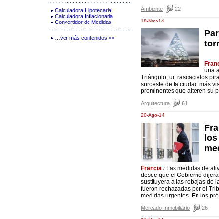
Ambiente
22
Calculadora Hipotecaria
Calculadora Inflacionaria
18-Nov-14
Convertidor de Medidas
Par
…ver más contenidos >>
tor
Fran
una a
Triángulo, un rascacielos pir
suroeste de la ciudad más visi
prominentes que alteren su perf
Arquitectura
61
20-Ago-14
Fra
los
med
Francia
Las medidas de aliv
/
desde que el Gobierno dijera
sustituyera a las rebajas de
fueron rechazadas por el Tri
medidas urgentes. En los próx
Mercado Inmobiliario
26