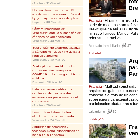
ref
- Global / 31-Mar.-20
Bre
El inmobiliario tras el covid-19:
incertidumbre, inversión en ‘stand
by’ y recuperación a medio plazo
Francia
El primer ministro 
/
España / 30-Mar.-20
serie de medidas para reforzar
Cámara Inmobiliaria de
Brexit, que dejará a la City 
Venezuela: ante la suspensión de
ministro francés, Manuel Val
cánones de arrendamiento
reforzar el atractivo ...
Venezuela / 30-Mar.-20
Mercado Inmobiliario
37
Suspensión de alquileres alcanza
a cánones vencidos y no aplica a
15-Feb-16
negocios abiertos
Venezuela / 30-Mar.-20
Arq
par
Acobir pide se considere a los
corredores afectados por el
Par
COVID-19 en la entrega del bono
solidario
Panamá / 28-Mar.-20
Francia
Multitud construida
/
Estadios, los inmuebles que
arquitectos galos que busca r
cambiaron de giro para dar
francesa. Se trata de un con
esperanza en plena crisis por el
superficies y características
coronavirus
participación ciudadana a tra
- Global / 26-Mar.-20
Urbanismo
62
Cámara Inmobiliaria: Cobro de
alquileres debe ser acordado
06-May-15
Venezuela / 24-Mar.-20
Fra
Alquileres de comercios y
viviendas fueron suspendidos en
ver
medio de la pandemia