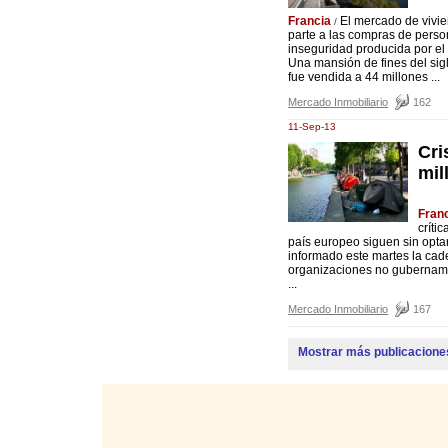
Francia
El mercado de vivie
/
parte a las compras de pers
inseguridad producida por el c
Una mansión de fines del sig
fue vendida a 44 millones ...
Mercado Inmobiliario
162
11-Sep-13
Cri
mil
Fran
críti
país europeo siguen sin opta
informado este martes la cade
organizaciones no gubernamen
...
Mercado Inmobiliario
167
Mostrar más publicacione