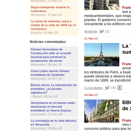
Venezuela / 22-Mar.-20
Seguir trabajando durante la
Fran
cuarentena
que p
Venezuela / 17-Mar.-20
medioambientales, que exigí
plantas. El gobierno convenció
La venta de viviendas caerá a
únicamente a los edificios co
niveles de la crisis de 2008 por el
coronavirus
Ambiente
121
España / 16-Mar.-20
31-Mar-15
Noticias comentadas:
La 
Cámara Venezolana de
sum
Construcción pide un acuerdo
nacional para promover la
recuperación del sector
Fran
Venezuela / 16-Abr.-20
anive
Cesar López asume Cámara
los símbolos de París, a travé
Inmobiliaria de Carabobo
puede observar a obreros tra
Venezuela / 16-Oct.-19
marzo de 1889, se transformó
Bienes raíces: La tokenización de
Curiosidades
139
inmuebles, ¿el próximo
criptoboom?
09-Mar-15
- Global / 30-Jul.-19
BBC
Venezolanos en el exterior están
reactivando el mercado
de 
inmobiliario en Nueva Esparta
Venezuela / 17-Jun.-19
Fran
La cronología de la crisis eléctrica
mes d
en Venezuela
Venezuela / 26-Mar.-19
concurso público para que l