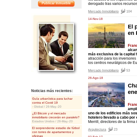
Publicar Inmueble
derogado tras varios recursos
Mercado Inmobiliario
104
<<
14-Nov-18
El 
en 
Fran
alcan
más exclusiva de la capital 
atracción para los inversore
los centros neurálgicos de E
Mercado Inmobiliario
53
26-Ago-18
Cha
Noticias más recientes:
ene
Guía urbanística para luchar
contra el Covid 19
Fran
- Global / 26-May.-20
ampli
uno de los edificios más so
¿El Bitcoin y el mercado
hotelero llevado a cabo por 
inmobiliario crecerán en paralelo?
Estados Unidos / 26-May.-20
Merrill, directores de la firm
El sorprendente estadio de fútbol
Arquitectura
23
con torres de apartamentos y
oficinas
02-Feb-17