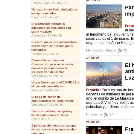
Paises Bajos / 25-May.-20
Par
Mercado inmobiliario, del bajón a
imp
las oportunidades
España / 28-Abr.-20
El aislamiento dispara la
Fran
búsqueda de inmuebles con
al me
jardín y balcón
el fenómeno del alquiler turí
Argentina / 23-Abr.-20
pisos vacíos el 1 de marzo. El
El sector prevé una metamorfosis
origen español Anne Hidalgo, h
del mercado de oficinas por el
teletrabajo
Mercado Inmobiliario
49
- Global / 20-Abr.-20
14-Jul-16
Cámara Venezolana de
El 
Construcción pide un acuerdo
nacional para promover la
ant
recuperación del sector
Venezuela / 16-Abr.-20
Lu
Una reflexión sobre el COVID-19 y
el mercado inmobiliario
Francia
París es una de las
México / 02-Abr.-20
/
decenas de millones de pers
El pago de canon de
año, el distrito de Le Marais
arrendamiento vs. Coronavirus
que Luis XIV, el "rey Sol", tra
Venezuela / 02-Abr.-20
estrechas y jardines históricos
Sector inmobiliario se ajusta y
Urbanismo
97
lanza plataformas en línea
Chile / 01-Abr.-20
06-Jul-16
5 películas de bienes raíces que
Fra
tienes que ver si quieres vender
una casa