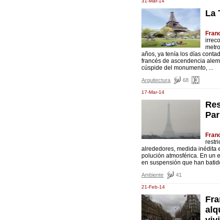
31-Mar-14
La 
Fran
irrec
metro
años, ya tenía los días cont
francés de ascendencia alema
cúspide del monumento, ...
Arquitectura
68
17-Mar-14
Res
Par
Fran
restr
alrededores, medida inédita e
polución atmosférica. En un e
en suspensión que han batido 
Ambiente
41
21-Feb-14
Fra
alq