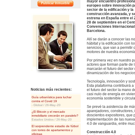
mayor encuentro profesional
Publicar Inmueble
europeo sobre innovación p
sector de la edificación y la
construcción avanzada, y s
<<
estrena en España entre el 2
28 de septiembre en el Cent
Convenciones Internacional
Barcelona.
Allí se darán a conocer las 
hábitat y la edificación con l
servicios, que van a permitir
motores de nuestra economía
Por primera vez en nuestro pa
actores que forman parte de 
marcarán el futuro del sector
dinamización de los negocios
Tecnología, innovación y sos
Esta plataforma contribuirá a
Noticias más recientes:
el futuro del sector la mano d
casi nulo de energía en vivie
Guía urbanística para luchar
economía sostenible y circula
contra el Covid 19
- Global / 26-May.-20
Se prevé la asistencia de más
aparejadores, constructores, i
¿El Bitcoin y el mercado
doscientos expositores, que p
inmobiliario crecerán en paralelo?
implementación de las nuevas 
Estados Unidos / 26-May.-20
4.0 de vanguardia, entre mu
El sorprendente estadio de fútbol
con torres de apartamentos y
Construcción 4.0
oficinas