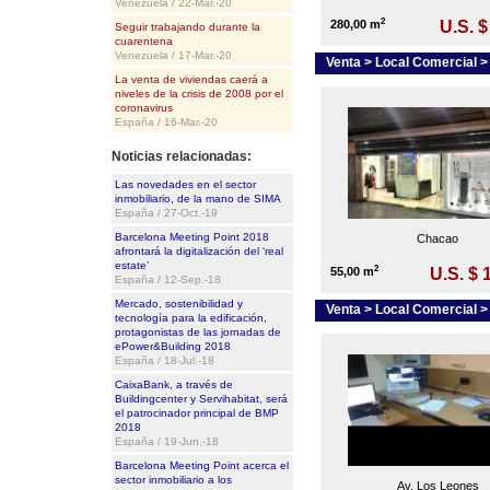
Venezuela / 22-Mar.-20
2
280,00 m
U.S. $
Seguir trabajando durante la
cuarentena
Venezuela / 17-Mar.-20
Venta > Local Comercial 
La venta de viviendas caerá a
niveles de la crisis de 2008 por el
coronavirus
España / 16-Mar.-20
Noticias relacionadas:
Las novedades en el sector
inmobiliario, de la mano de SIMA
España / 27-Oct.-19
Barcelona Meeting Point 2018
Chacao
afrontará la digitalización del ‘real
estate’
2
55,00 m
U.S. $ 
España / 12-Sep.-18
Mercado, sostenibilidad y
Venta > Local Comercial 
tecnología para la edificación,
protagonistas de las jornadas de
ePower&Building 2018
España / 18-Jul.-18
CaixaBank, a través de
Buildingcenter y Servihabitat, será
el patrocinador principal de BMP
2018
España / 19-Jun.-18
Barcelona Meeting Point acerca el
sector inmobiliario a los
Av. Los Leones