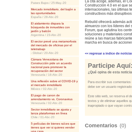
La cita acoge, además, el Co
Paises Bajos / 25-May.-20
Construcción 4.0 en el que s
internacionales, las últimas 
Mercado inmobiliario, del bajón a
las oportunidades
constructivos más disruptivo
España / 28-Abr.-20
Rebuild ofrecerá además act
El aislamiento dispara la
almuerzo con los líderes del 
búsqueda de inmuebles con
Forum, que aglutina los cent
jardín y balcón
soluciones y materiales const
Argentina / 23-Abr.-20
reúne a las marcas fabricant
El sector prevé una metamorfosis
marcha en busca de acciones
del mercado de oficinas por el
teletrabajo
- Global / 20-Abr.-20
<< regresar a indice de noticia
Cámara Venezolana de
Construcción pide un acuerdo
Participe Aquí
nacional para promover la
recuperación del sector
¿Qué opina de esta notici
Venezuela / 16-Abr.-20
Una reflexión sobre el COVID-19 y
Para escribir sus comentarios 
el mercado inmobiliario
debe ser un usuario registrado
México / 02-Abr.-20
El pago de canon de
Este sitio web, se reserva el d
arrendamiento vs. Coronavirus
textos y de eliminar aquellos 
Venezuela / 02-Abr.-20
inapropiado o que vayan contra
Sector inmobiliario se ajusta y
lanza plataformas en línea
Chile / 01-Abr.-20
5 películas de bienes raíces que
Comentarios
(0)
tienes que ver si quieres vender
una casa